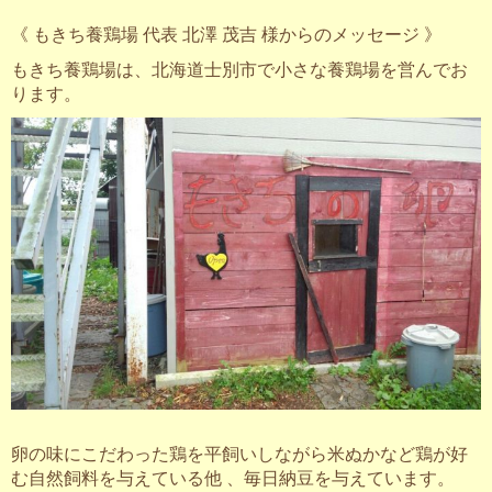
《 もきち養鶏場 代表 北澤 茂吉 様からのメッセージ 》
もきち養鶏場は、北海道士別市で小さな養鶏場を営んでお
ります。
卵の味にこだわった鶏を平飼いしながら米ぬかなど鶏が好
む自然飼料を与えている他 、毎日納豆を与えています。