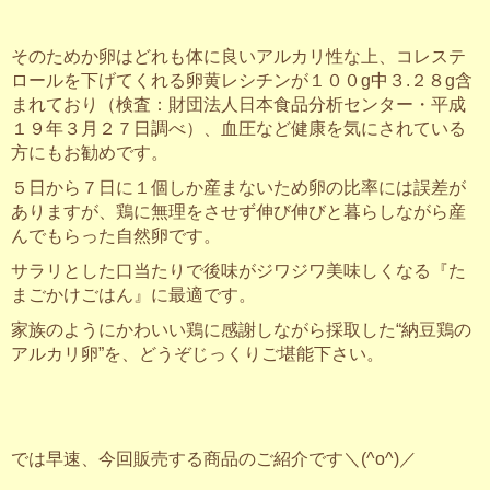
そのためか卵はどれも体に良いアルカリ性な上、コレステ
ロールを下げてくれる卵黄レシチンが１００g中３.２８g含
まれており（検査：財団法人日本食品分析センター・平成
１９年３月２７日調べ）、血圧など健康を気にされている
方にもお勧めです。
５日から７日に１個しか産まないため卵の比率には誤差が
ありますが、鶏に無理をさせず伸び伸びと暮らしながら産
んでもらった自然卵です。
サラリとした口当たりで後味がジワジワ美味しくなる『た
まごかけごはん』に最適です。
家族のようにかわいい鶏に感謝しながら採取した“納豆鶏の
アルカリ卵”を、どうぞじっくりご堪能下さい。
では早速、今回販売する商品のご紹介です＼(^o^)／