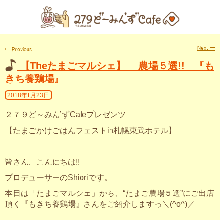
Next
→
←
Previous
【Theたまごマルシェ】 農場５選!! 『も
きち養鶏場』
2018年1月23日
２７９ど～みん’ずCafeプレゼンツ
【たまごかけごはんフェストin札幌東武ホテル】
皆さん、こんにちは!!
プロデューサーのShioriです。
本日は「たまごマルシェ」から、“たまご農場５選”にご出店
頂く『もきち養鶏場』さんをご紹介しますっ＼(^o^)／