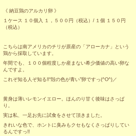
《 納豆鶏のアルカリ卵 》
１ケース １０個入 １，５００円（税込）/ １個 １５０円
（税込）
こちらは南アメリカのチリが原産の「アローカナ」という
鶏から採取しています。
年間でも、１００個程度しか産まない希少価値の高い卵な
んですよ。
これぞ知る人ぞ知る!!“殻の色が青い”卵ですっ(^O^)／
黄身は薄いレモンイエロー。ほんのり甘く後味はさっぱ
り。
実は私、一足お先に試食をさせて頂きました。
きれいな色で、ホントに臭みもクセもなくさっぱりしてい
るんですっ!!