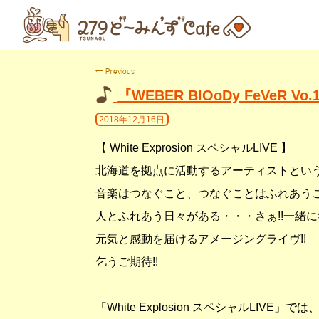
←
Previous
『WEBER BlOoDy FeVeR Vo
2018年12月16日
【
White Exprosion
スペシャル
LIVE
】
北海道を拠点に活動するアーティストという
音楽はつなぐこと、つなぐことはふれあう
人とふれあう日々がある・・・さぁ
!!
一緒に
元気と感動を届けるアメージングライヴ
!!
乞うご期待
!!
「
White Explosion
スペシャル
LIVE
」では