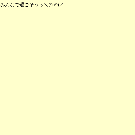
をみんなで過ごそうっ＼
(^o^)
／