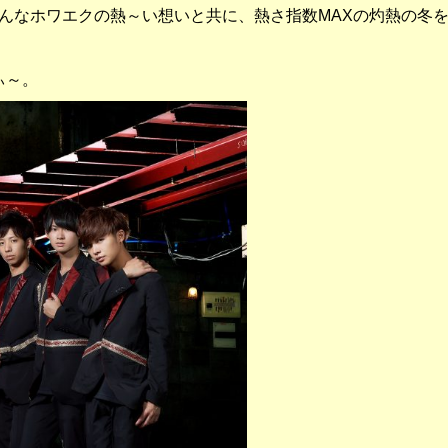
んなホワエクの熱～い想いと共に、熱さ指数
MAX
の灼熱の冬
ぃ～。