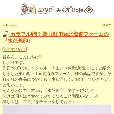
Next
→
←
Previous
カラフル卵!? 栗山町 The北海道ファームの
『水芭蕉卵』
2021年11月7日
皆さん、こんにちは!!
しおりです。
先日YouTubeチャンネル「うまいべさ!!北海道」にてご紹介
しました栗山町『The北海道ファーム』様の商品ですが、そ
れぞれの商品についてもう少し詳しくご紹介していきたい
と思います。
そんなわけで、本日は『水芭蕉卵』ですっ(^O^)／
聞けば聞くほど食べてみたくなること間違いなしっ!!
詳しくは、ブログをチェックしてねっ♬