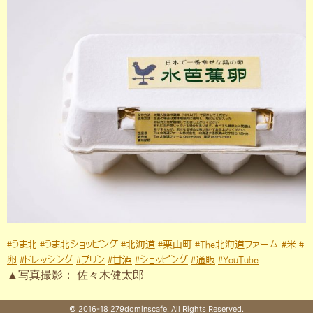
#うま北
#うま北ショッピング
#北海道
#栗山町
#The北海道ファーム
#米
#
卵
#ドレッシング
#プリン
#甘酒
#ショッピング
#通販
#YouTube
▲写真撮影： 佐々木健太郎
© 2016-18 279dominscafe. All Rights Reserved.